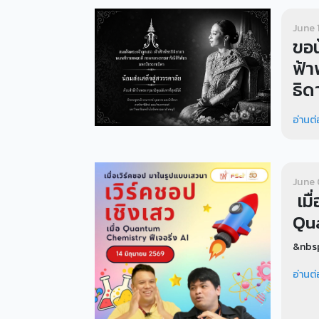
June 
ขอน
ฟ้า
ธิด
อ่านต่
June 
เมื
Qua
&nbsp
อ่านต่