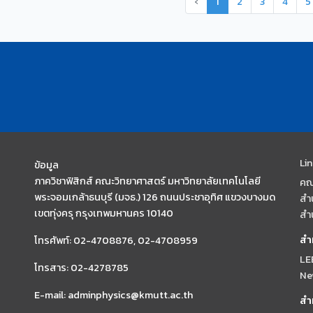
‹
1
2
3
4
5
Li
ข้อมูล
ภาควิชาฟิสิกส์ คณะวิทยาศาสตร์ มหาวิทยาลัยเทคโนโลยี
คณ
พระจอมเกล้าธนบุรี (มจธ.) 126 ถนนประชาอุทิศ แขวงบางมด
สำ
เขตทุ่งครุ กรุงเทพมหานคร 10140
สำ
สำ
โทรศัพท์: 02-4708876, 02-4708959
LE
โทรสาร: 02-4278785
Ne
E-mail: adminphysics@kmutt.ac.th
สำ