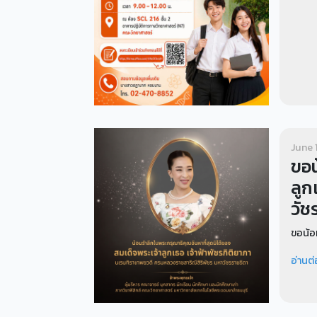
June 
ขอน
ลูก
วัช
ขอน้อม
อ่านต่