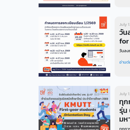
July 
วัน
for
วันลงท
อ่านต่
July 
ทุก
รุ่
มหา
ทุกการ