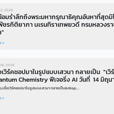
12, 2026
้อมรำลึกถึงพระมหากรุณาธิคุณอันหาที่สุดมิได
พัชรกิติยาภา นเรนทิราเทพยวดี กรมหลวงราช
า"
อ >
06, 2026
่อเวิร์คชอปมาในรูปแบบเสวนา กลายเป็น "เวิร์
ntum Chemistry ฟีเจอริ่ง AI วันที่ 14 มิถ
;เมื่อเวิร์คชอปมาในรูปแบบเสวนา กลายเป็น&nbsp;...
อ >