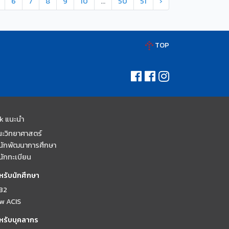
6
7
8
9
10
...
50
51
›
TOP
nk แนะนำ
ะวิทยาศาสตร์
นักพัฒนาการศึกษา
นักทะเบียน
หรับนักศึกษา
B2
w ACIS
หรับบุคลากร