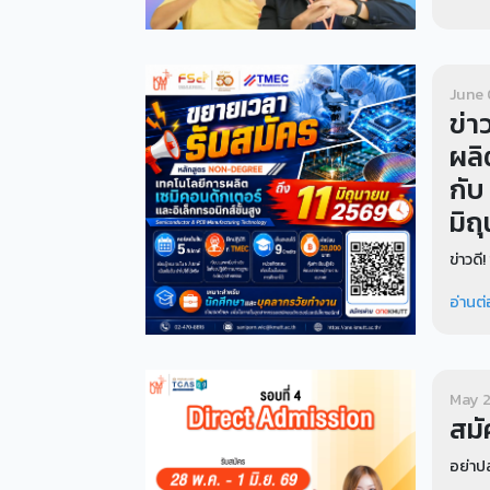
June 
ข่า
ผลิ
กับ
มิถ
ข่าวด
อ่านต่
May 2
สมั
อย่าปล