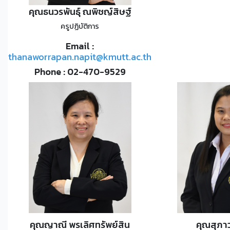
คุณธนวรพันธุ์ ณพิชญ์สิษฐ์
ครูปฏิบัติการ
Email :
thanaworrapan.napit@kmutt.ac.th
Phone : 02-470-9529
คุณญาณี พรเลิศทรัพย์สิน
คุณสุภา