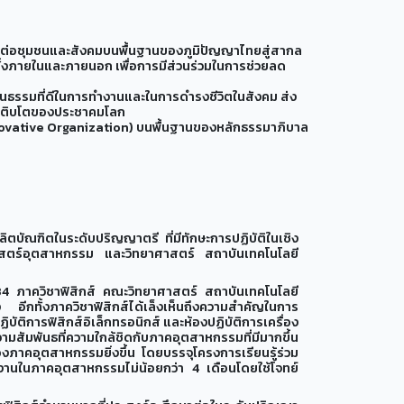
ชน์ต่อชุมชนและสังคมบนพื้นฐานของภูมิปัญญาไทยสู่สากล
ั้งภายในและภายนอก เพื่อการมีส่วนร่วมในการช่วยลด
นธรรมที่ดีในการทำงานและในการดำรงชีวิตในสังคม ส่ง
รเติบโตของประชาคมโลก
novative Organization) บนพื้นฐานของหลักธรรมาภิบาล
ิตบัณฑิตในระดับปริญญาตรี ที่มีทักษะการปฏิบัติในเชิง
าสตร์อุตสาหกรรม และวิทยาศาสตร์ สถาบันเทคโนโลยี
34 ภาควิชาฟิสิกส์ คณะวิทยาศาสตร์ สถาบันเทคโนโลยี
อีกทั้งภาควิชาฟิสิกส์ได้เล็งเห็นถึงความสำคัญในการ
ิบัติการฟิสิกส์อิเล็กทรอนิกส์ และห้องปฏิบัติการเครื่อง
วามสัมพันธที่ความใกล้ชิดกับภาคอุตสาหกรรมที่มีมากขึ้น
ภาคอุตสาหกรรมยิ่งขึ้น โดยบรรจุโครงการเรียนรู้ร่วม
กงานในภาคอุตสาหกรรมไม่น้อยกว่า 4 เดือนโดยใช้โจทย์