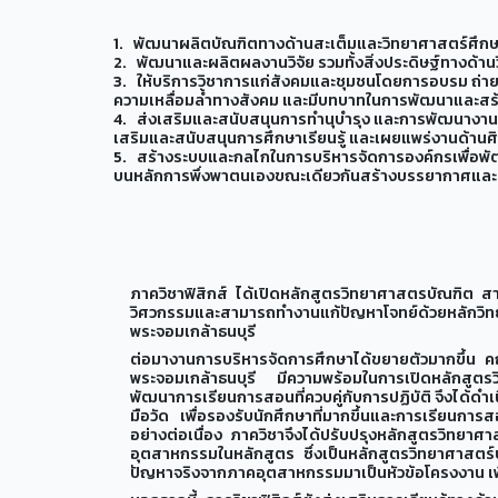
1. พัฒนาผลิตบัณฑิตทางด้านสะเต็มและวิทยาศาสตร์ศึกษาที่ด
2. พัฒนาและผลิตผลงานวิจัย รวมทั้งสิ่งประดิษฐ์ทางด้า
3. ให้บริการวิชาการแก่สังคมและชุมชนโดยการอบรม ถ่าย
ความเหลื่อมล้ำทางสังคม และมีบทบาทในการพัฒนาและสร้า
4. ส่งเสริมและสนับสนุนการทำนุบำรุง และการพัฒนางาน
เสริมและสนับสนุนการศึกษาเรียนรู้ และเผยแพร่งานด้
5. สร้างระบบและกลไกในการบริหารจัดการองค์กรเพื่อพั
บนหลักการพึ่งพาตนเองขณะเดียวกันสร้างบรรยากาศและสิ
ภาควิชาฟิสิกส์ ได้เปิดหลักสูตรวิทยาศาสตรบัณฑิต สาข
วิศวกรรมและสามารถทำงานแก้ปัญหาโจทย์ด้วยหลักวิ
พระจอมเกล้าธนบุรี
ต่อมางานการบริหารจัดการศึกษาได้ขยายตัวมากขึ้น ค
พระจอมเกล้าธนบุรี มีความพร้อมในการเปิดหลักสูตรวิ
พัฒนาการเรียนการสอนที่ควบคู่กับการปฏิบัติ จึงได้ดำเนิ
มือวัด เพื่อรองรับนักศึกษาที่มากขึ้นและการเรียนการส
อย่างต่อเนื่อง ภาควิชาจึงได้ปรับปรุงหลักสูตรวิทย
อุตสาหกรรมในหลักสูตร ซึ่งเป็นหลักสูตรวิทยาศาสตร์
ปัญหาจริงจากภาคอุตสาหกรรมมาเป็นหัวข้อโครงงาน เพ