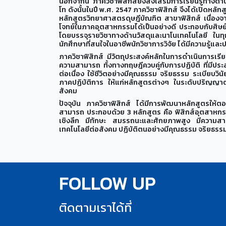
นอกจากนี้ ภาควิชาฟิสิกส์ยังส่งเสริมการเรียนรู้ทางด
โท ดังนั้นในปี พ.ศ. 2547 ภาควิชาฟิสิกส์ จึงได้เปิดหล
หลักสูตรวิทยาศาสตรดุษฎีบัณฑิต สาขาฟิสิกส์ เนื่อ
โจทย์ในภาคอุตสาหกรรมได้เป็นอย่างดี ประกอบกับศิษย์
โดยบรรจุรายวิชาทางด้านวัสดุและนาโนเทคโนโลยี ในทุก
นักศึกษาที่สนใจในอาชีพนักวิชาการวิจัย ได้มีความรู้และ
ภาควิชาฟิสิกส์ มีวัตถุประสงค์หลักในการดำเนินการเรีย
ความสามารถ ทั้งทางทฤษฎีควบคู่กับการปฏิบัติ ที่มีป
ต่อเนื่อง ใช้ชีวิตอย่างมีคุณธรรม จริยธรรม ระเบียบว
ภาคปฏิบัติการ ให้แก่หลักสูตรต่างๆ ในระดับปริญญา
สังคม
ปัจจุบัน ภาควิชาฟิสิกส์ ได้มีการพัฒนาหลักสูตรให
สามารถ ประกอบด้วย 3 หลักสูตร คือ ฟิสิกส์อุตสาหกรรม 
เชิงลึก มีทักษะ สมรรถนะและศักยภาพสูง มีความสามา
เทคโนโลยีต่อสังคม ปฏิบัติตนอย่างมีคุณธรรม จริยธ
FOLLOW UP
ติดตามเราได้ที่