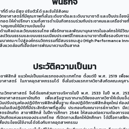
พันธกิจ
ี เก่ง มีสุข ปรับตัวได้ และรับใช้สังคม
นวิทยาศาสตร์ที่มีคุณภาพทั้งในระดับชาติและระดับนานาชาติ และเป็นประโย
ทอด ให้คำปรึกษา รวมทั้งการดำเนินกิจกรรมร่วมกับประชาคมและเครือข่ายท
งชุมชนให้มีความเข้มแข็ง
ด้านศิลปะและวัฒนธรรมไทย เพื่อรักษาและพัฒนาบุคลากรในองค์กรให้มีวัฒ
านศิลปวัฒนธรรมและขนบธรรมเนียมประเพณีไทยและนานาชาติเพื่อรองรับกา
ฒนาคณะฯ ไปสู่องค์กรนวัตกรรมที่มีสมรรถนะสูง (High Performance In
่งแวดล้อมที่เอื้อต่อการพัฒนาความเป็นสากล
ประวัติความเป็นมา
าฟิสิกส์ แนวใหม่เป็นแห่งแรกของประเทศไทย ตั้งแต่ปี พ.ศ. 2519 เพื่อผล
ทยาศาสตร์ ในภาคอุตสาหกรรมได้ ซึ่งในช่วงแรกภาควิชาสังกัดคณะครุศ
ณะวิทยาศาสตร์ จึงได้แยกส่วนการบริหารในปี พ.ศ. 2533 ในปี พ.ศ. 25
ทยาศาสตรมหาบัณฑิต เพื่อเสริมฐานรากงานวิจัยของภาควิชาให้เข้มแข็ง 
นปรับปรุงห้องปฏิบัติการฟิสิกส์พื้นฐาน ห้องปฏิบัติการฟิสิกส์ยุคใหม่ ห้องปฏ
อนในเชิงปฏิบัติที่มีประสิทธิภาพที่สูงขึ้น ประกอบกับคณาจารย์ภาควิชา มีค
าศาสตรบัณฑิต สาขาฟิสิกส์ ในปีการศึกษา 2544 ให้สนองต่อความต้องการของ
บัณฑิตแห่งแรกของประเทศไทย ที่เปิดทางเลือกให้นักศึกษา ได้มีโอกาสฝึ
ื่อประโยชน์ใช้งานได้จริงกับภาคอุตสาหกรรม