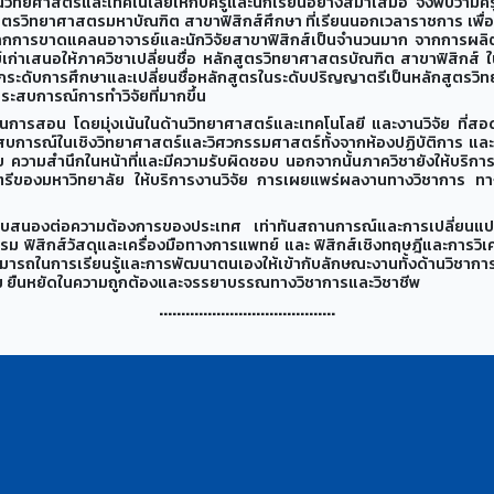
้านวิทยศาสตร์และเทคโนโลยีให้กับครูและนักเรียนอย่างสม่ำเสมอ จึงพบว่ามี
ักสูตรวิทยาศาสตรมหาบัณฑิต สาขาฟิสิกส์ศึกษา ที่เรียนนอกเวลาราชการ เพื่อให
งจากการขาดแคลนอาจารย์และนักวิจัยสาขาฟิสิกส์เป็นจำนวนมาก จากการผล
เก่าเสนอให้ภาควิชาเปลี่ยนชื่อ หลักสูตรวิทยาศาสตรบัณฑิต สาขาฟิสิกส์ ใ
ระดับการศึกษาและเปลี่ยนชื่อหลักสูตรในระดับปริญญาตรีเป็นหลักสูตรวิท
ประสบการณ์การทำวิจัยที่มากขึ้น
นการสอน โดยมุ่งเน้นในด้านวิทยาศาสตร์และเทคโนโลยี และงานวิจัย ที่สอดรั
ระสบการณ์ในเชิงวิทยาศาสตร์และวิศวกรรมศาสตร์ทั้งจากห้องปฏิบัติการ แ
ินัย ความสำนึกในหน้าที่และมีความรับผิดชอบ นอกจากนั้นภาควิชายังให้บริ
ตรีของมหาวิทยาลัย ให้บริการงานวิจัย การเผยแพร่ผลงานทางวิชาการ ทา
้ตอบสนองต่อความต้องการของประเทศ เท่าทันสถานการณ์และการเปลี่ยนแปล
ฟิสิกส์วัสดุและเครื่องมือทางการแพทย์ และ ฟิสิกส์เชิงทฤษฎีและการวิเคราะห
รถในการเรียนรู้และการพัฒนาตนเองให้เข้ากับลักษณะงานทั้งด้านวิชาก
รรม ยืนหยัดในความถูกต้องและจรรยาบรรณทางวิชาการและวิชาชีพ
........................................