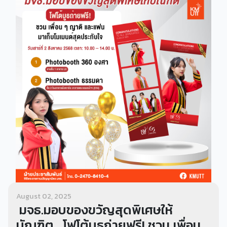
August 02, 2025
มจธ.มอบของขวัญสุดพิเศษให้
บัณฑิต โฟโต้บูธถ่ายฟรี! ชวน เพื่อน