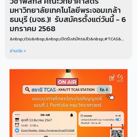
วิชาฟิสิกส์ คณะวิทยาศาสตร์
มหาวิทยาลัยเทคโนโลยีพระจอมเกล้า
ธนบุรี (มจธ.)! รับสมัครตั้งแต่วันนี้ - 6
มกราคม 2568
&nbsp;ด่วน&nbsp;&nbsp;เปิดรับสมัครแล้ว&nbsp;#TCAS&...
อ่านต่อ >