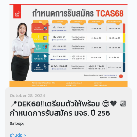
October 28, 2024
📍DEK68‼️เตรียมตัวให้พร้อม 😎🧡 📆
กำหนดการรับสมัคร มจธ. ปี 256
&nbsp;
อ่านต่อ >