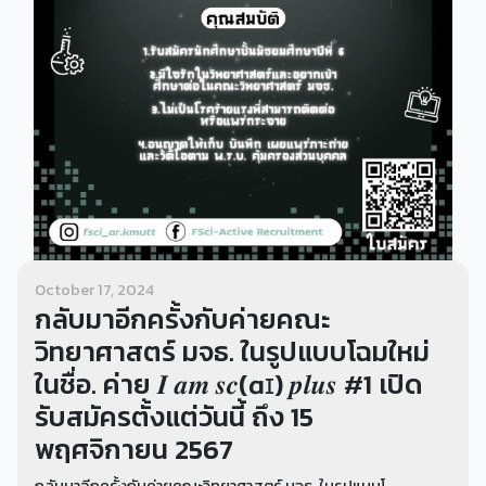
October 17, 2024
กลับมาอีกครั้งกับค่ายคณะ
วิทยาศาสตร์ มจธ. ในรูปแบบโฉมใหม่
ในชื่อ. ค่าย 𝑰 𝒂𝒎 𝒔𝒄(ɑɪ) 𝒑𝒍𝒖𝒔 #1 เปิด
รับสมัครตั้งแต่วันนี้ ถึง 15
พฤศจิกายน 2567